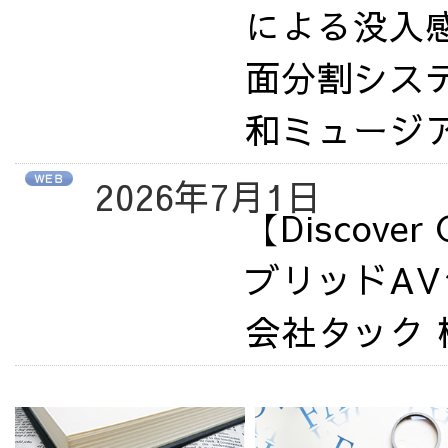
による没入
面分割シス
和ミュージ
2026年7月1日
【Discov
ブリッドA
会社タック